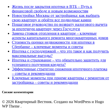
Жизнь после закрытия ипотеки в ВТБ – Путь к
финансовой свободе и новым возможностям
Новостройки Москвы от застройщика: как выбрать
свою квартиру и обойти все подводные камни
Пошаговое руководство по возврату налогового вычета
за ипотечную квартиру через Госуслуги
Замена стояков отопления в квартире – ключевые
аспекты капитального ремонта многоквартирных домов
Стоимость оценки недвижимости для ипотеки в
Сбербанке – ключевые моменты и советы
Ипотека с господдержкой – что это такое и как получить
максимальные выгоды?
Ипотека и страхование – что обязательно защитить для
успешного получения кредита?
Эффективные стратегии снижения ипотечного платежа
– советы и рекомендации
Ключевые моменты при приеме квартиры с ремонтом от
застройщика – советы и рекомендации
Свежие комментарии
© 2026 Квартирный Вестник. Создано на WordPress и Hugo
WP Theme .