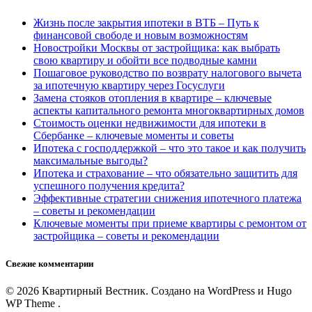
Жизнь после закрытия ипотеки в ВТБ – Путь к
финансовой свободе и новым возможностям
Новостройки Москвы от застройщика: как выбрать
свою квартиру и обойти все подводные камни
Пошаговое руководство по возврату налогового вычета
за ипотечную квартиру через Госуслуги
Замена стояков отопления в квартире – ключевые
аспекты капитального ремонта многоквартирных домов
Стоимость оценки недвижимости для ипотеки в
Сбербанке – ключевые моменты и советы
Ипотека с господдержкой – что это такое и как получить
максимальные выгоды?
Ипотека и страхование – что обязательно защитить для
успешного получения кредита?
Эффективные стратегии снижения ипотечного платежа
– советы и рекомендации
Ключевые моменты при приеме квартиры с ремонтом от
застройщика – советы и рекомендации
Свежие комментарии
© 2026 Квартирный Вестник. Создано на WordPress и Hugo
WP Theme .