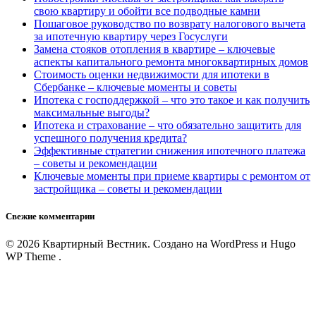
свою квартиру и обойти все подводные камни
Пошаговое руководство по возврату налогового вычета
за ипотечную квартиру через Госуслуги
Замена стояков отопления в квартире – ключевые
аспекты капитального ремонта многоквартирных домов
Стоимость оценки недвижимости для ипотеки в
Сбербанке – ключевые моменты и советы
Ипотека с господдержкой – что это такое и как получить
максимальные выгоды?
Ипотека и страхование – что обязательно защитить для
успешного получения кредита?
Эффективные стратегии снижения ипотечного платежа
– советы и рекомендации
Ключевые моменты при приеме квартиры с ремонтом от
застройщика – советы и рекомендации
Свежие комментарии
© 2026 Квартирный Вестник. Создано на WordPress и Hugo
WP Theme .