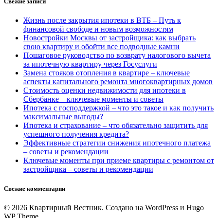
Свежие записи
Жизнь после закрытия ипотеки в ВТБ – Путь к
финансовой свободе и новым возможностям
Новостройки Москвы от застройщика: как выбрать
свою квартиру и обойти все подводные камни
Пошаговое руководство по возврату налогового вычета
за ипотечную квартиру через Госуслуги
Замена стояков отопления в квартире – ключевые
аспекты капитального ремонта многоквартирных домов
Стоимость оценки недвижимости для ипотеки в
Сбербанке – ключевые моменты и советы
Ипотека с господдержкой – что это такое и как получить
максимальные выгоды?
Ипотека и страхование – что обязательно защитить для
успешного получения кредита?
Эффективные стратегии снижения ипотечного платежа
– советы и рекомендации
Ключевые моменты при приеме квартиры с ремонтом от
застройщика – советы и рекомендации
Свежие комментарии
© 2026 Квартирный Вестник. Создано на WordPress и Hugo
WP Theme .