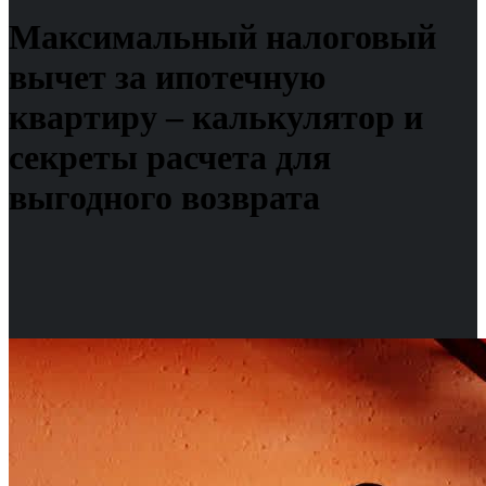
Максимальный налоговый
вычет за ипотечную
квартиру – калькулятор и
секреты расчета для
выгодного возврата