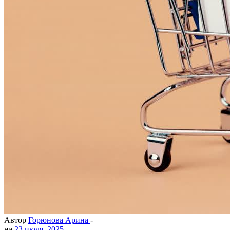
Автор
Горюнова Арина
-
на
23 июля, 2025