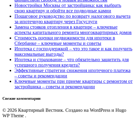
Новостройки Москвы от застройщика: как выбрать
свою квартиру и обойти все подводные камни
Пошаговое руководство по возврату налогового вычета
за ипотечную квартиру через Госуслуги
Замена стояков отопления в квартире – ключевые
аспекты капитального ремонта многоквартирных домов
Стоимость оценки недвижимости для ипотеки в
Сбербанке – ключевые моменты и советы
Ипотека с господдержкой – что это такое и как получить
максимальные выгоды?
Ипотека и страхование – что обязательно защитить для
успешного получения кредита?
Эффективные стратегии снижения ипотечного платежа
– советы и рекомендации
Ключевые моменты при приеме квартиры с ремонтом от
застройщика – советы и рекомендации
Свежие комментарии
© 2026 Квартирный Вестник. Создано на WordPress и Hugo
WP Theme .